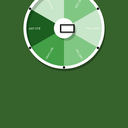
LICORES
(138)
ARROZ Y CEREALES
(25)
HARINAS - LEVADURA -SAL
(11)