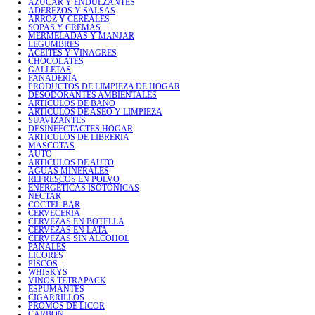
AZÚCAR Y ENDULZANTES
ADEREZOS Y SALSAS
ARROZ Y CEREALES
SOPAS Y CREMAS
MERMELADAS Y MANJAR
LEGUMBRES
ACEITES Y VINAGRES
CHOCOLATES
GALLETAS
PANADERÍA
PRODUCTOS DE LIMPIEZA DE HOGAR
DESODORANTES AMBIENTALES
ARTICULOS DE BAÑO
ARTICULOS DE ASEO Y LIMPIEZA
SUAVIZANTES
DESINFECTACTES HOGAR
ARTICULOS DE LIBRERIA
MASCOTAS
AUTO
ARTICULOS DE AUTO
AGUAS MINERALES
REFRESCOS EN POLVO
ENERGÉTICAS ISOTÓNICAS
NÉCTAR
COCTEL BAR
CERVECERÍA
CERVEZAS EN BOTELLA
CERVEZAS EN LATA
CERVEZAS SIN ALCOHOL
PAÑALES
LICORES
PISCOS
WHISKYS
VINOS TETRAPACK
ESPUMANTES
CIGARRILLOS
PROMOS DE LICOR
CARBÓN