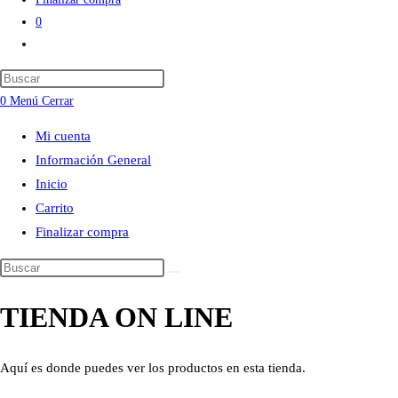
0
Alternar
búsqueda
Press
de
Escape
0
Menú
Cerrar
la
to
web
Mi cuenta
close
Información General
the
Inicio
search
Carrito
panel.
Finalizar compra
Buscar
en
TIENDA ON LINE
esta
web
Aquí es donde puedes ver los productos en esta tienda.