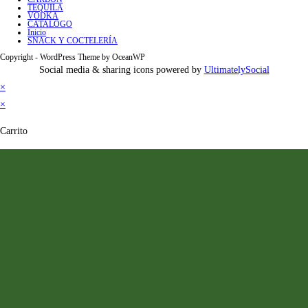
TEQUILA
VODKA
CATALOGO
Inicio
SNACK Y COCTELERÍA
Copyright - WordPress Theme by OceanWP
Social media & sharing icons powered by
UltimatelySocial
×
×
Carrito