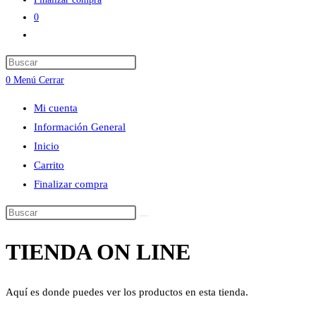
0
Alternar
búsqueda
Press
de
Escape
0
Menú
Cerrar
la
to
web
Mi cuenta
close
Información General
the
Inicio
search
Carrito
panel.
Finalizar compra
Buscar
en
TIENDA ON LINE
esta
web
Aquí es donde puedes ver los productos en esta tienda.