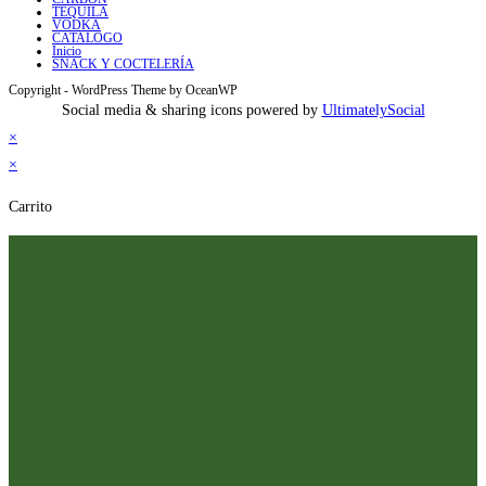
TEQUILA
VODKA
CATALOGO
Inicio
SNACK Y COCTELERÍA
Copyright - WordPress Theme by OceanWP
Social media & sharing icons powered by
UltimatelySocial
×
×
Carrito