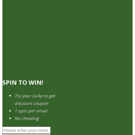
SPIN TO WIN!
Try your lucky to get
discount coupon
1 spin per email
No cheating