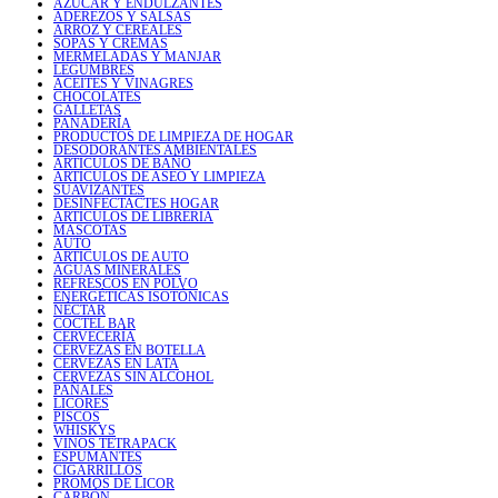
AZÚCAR Y ENDULZANTES
ADEREZOS Y SALSAS
ARROZ Y CEREALES
SOPAS Y CREMAS
MERMELADAS Y MANJAR
LEGUMBRES
ACEITES Y VINAGRES
CHOCOLATES
GALLETAS
PANADERÍA
PRODUCTOS DE LIMPIEZA DE HOGAR
DESODORANTES AMBIENTALES
ARTICULOS DE BAÑO
ARTICULOS DE ASEO Y LIMPIEZA
SUAVIZANTES
DESINFECTACTES HOGAR
ARTICULOS DE LIBRERIA
MASCOTAS
AUTO
ARTICULOS DE AUTO
AGUAS MINERALES
REFRESCOS EN POLVO
ENERGÉTICAS ISOTÓNICAS
NÉCTAR
COCTEL BAR
CERVECERÍA
CERVEZAS EN BOTELLA
CERVEZAS EN LATA
CERVEZAS SIN ALCOHOL
PAÑALES
LICORES
PISCOS
WHISKYS
VINOS TETRAPACK
ESPUMANTES
CIGARRILLOS
PROMOS DE LICOR
CARBÓN