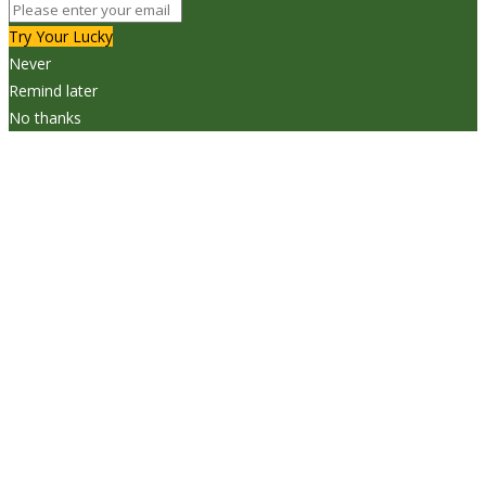
Try Your Lucky
Never
Remind later
No thanks