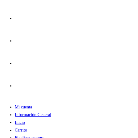
Ir
al
contenido
Mi cuenta
Información General
Inicio
Carrito
Finalizar compra