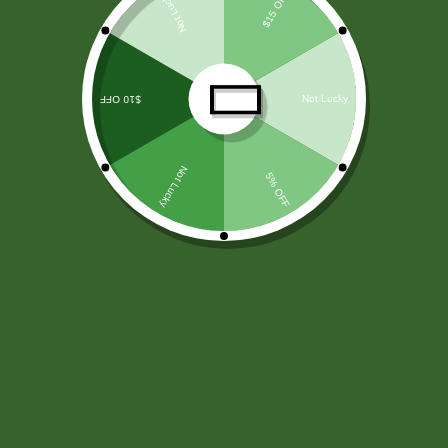
LICORES
(138)
ARROZ Y CEREALES
(25)
HARINAS - LEVADURA -SAL
(11)