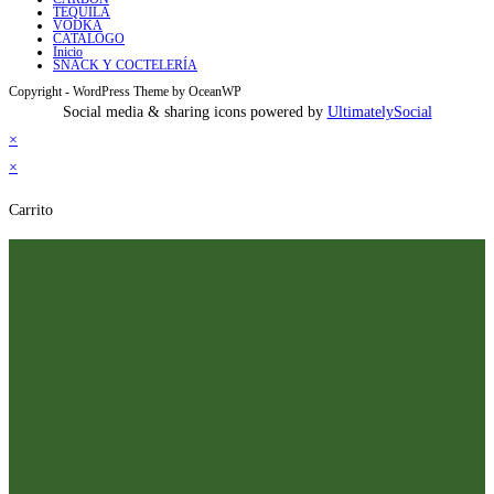
TEQUILA
VODKA
CATALOGO
Inicio
SNACK Y COCTELERÍA
Copyright - WordPress Theme by OceanWP
Social media & sharing icons powered by
UltimatelySocial
×
×
Carrito