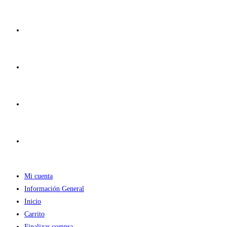
Ir
al
contenido
Mi cuenta
Información General
Inicio
Carrito
Finalizar compra