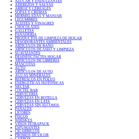
AZÚCAR Y ENDULZANTES
ADEREZOS Y SALSAS
ARROZ Y CEREALES
SOPAS Y CREMAS
MERMELADAS Y MANJAR
LEGUMBRES
ACEITES Y VINAGRES
CHOCOLATES
GALLETAS
PANADERÍA
PRODUCTOS DE LIMPIEZA DE HOGAR
DESODORANTES AMBIENTALES
ARTICULOS DE BAÑO
ARTICULOS DE ASEO Y LIMPIEZA
SUAVIZANTES
DESINFECTACTES HOGAR
ARTICULOS DE LIBRERIA
MASCOTAS
AUTO
ARTICULOS DE AUTO
AGUAS MINERALES
REFRESCOS EN POLVO
ENERGÉTICAS ISOTÓNICAS
NÉCTAR
COCTEL BAR
CERVECERÍA
CERVEZAS EN BOTELLA
CERVEZAS EN LATA
CERVEZAS SIN ALCOHOL
PAÑALES
LICORES
PISCOS
WHISKYS
VINOS TETRAPACK
ESPUMANTES
CIGARRILLOS
PROMOS DE LICOR
CARBÓN