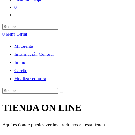
0
Alternar
búsqueda
Press
de
Escape
0
Menú
Cerrar
la
to
web
Mi cuenta
close
Información General
the
Inicio
search
Carrito
panel.
Finalizar compra
Buscar
en
TIENDA ON LINE
esta
web
Aquí es donde puedes ver los productos en esta tienda.