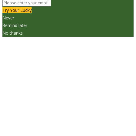
Try Your Lucky
Never
Remind later
No thanks