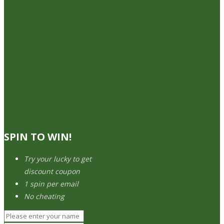
SPIN TO WIN!
Try your lucky to get
discount coupon
1 spin per email
No cheating