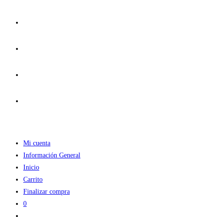
Ir
al
contenido
Mi cuenta
Información General
Inicio
Carrito
Finalizar compra
0
Alternar