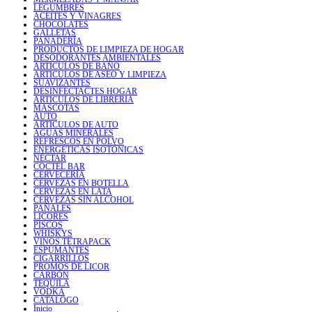
LEGUMBRES
ACEITES Y VINAGRES
CHOCOLATES
GALLETAS
PANADERÍA
PRODUCTOS DE LIMPIEZA DE HOGAR
DESODORANTES AMBIENTALES
ARTICULOS DE BAÑO
ARTICULOS DE ASEO Y LIMPIEZA
SUAVIZANTES
DESINFECTACTES HOGAR
ARTICULOS DE LIBRERIA
MASCOTAS
AUTO
ARTICULOS DE AUTO
AGUAS MINERALES
REFRESCOS EN POLVO
ENERGÉTICAS ISOTÓNICAS
NÉCTAR
COCTEL BAR
CERVECERÍA
CERVEZAS EN BOTELLA
CERVEZAS EN LATA
CERVEZAS SIN ALCOHOL
PAÑALES
LICORES
PISCOS
WHISKYS
VINOS TETRAPACK
ESPUMANTES
CIGARRILLOS
PROMOS DE LICOR
CARBÓN
TEQUILA
VODKA
CATALOGO
Inicio