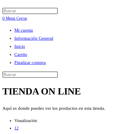
búsqueda
Press
de
Escape
0
Menú
Cerrar
la
to
web
Mi cuenta
close
Información General
the
Inicio
search
Carrito
panel.
Finalizar compra
Buscar
en
TIENDA ON LINE
esta
web
Aquí es donde puedes ver los productos en esta tienda.
Visualización:
12