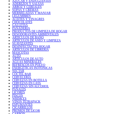
AZÚCAR Y ENDULZANTES
ADEREZOS Y SALSAS
ARROZ Y CEREALES
SOPAS Y CREMAS
MERMELADAS Y MANJAR
LEGUMBRES
ACEITES Y VINAGRES
CHOCOLATES
GALLETAS
PANADERÍA
PRODUCTOS DE LIMPIEZA DE HOGAR
DESODORANTES AMBIENTALES
ARTICULOS DE BAÑO
ARTICULOS DE ASEO Y LIMPIEZA
SUAVIZANTES
DESINFECTACTES HOGAR
ARTICULOS DE LIBRERIA
MASCOTAS
AUTO
ARTICULOS DE AUTO
AGUAS MINERALES
REFRESCOS EN POLVO
ENERGÉTICAS ISOTÓNICAS
NÉCTAR
COCTEL BAR
CERVECERÍA
CERVEZAS EN BOTELLA
CERVEZAS EN LATA
CERVEZAS SIN ALCOHOL
PAÑALES
LICORES
PISCOS
WHISKYS
VINOS TETRAPACK
ESPUMANTES
CIGARRILLOS
PROMOS DE LICOR
CARBÓN