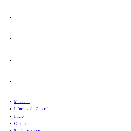
Ir
al
contenido
Mi cuenta
Información General
Inicio
Carrito
Finalizar compra