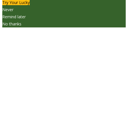
Try Your Lucky
Never
Remind later
No thanks