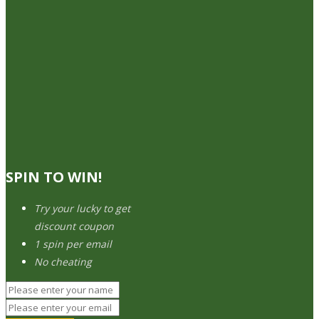
SPIN TO WIN!
Try your lucky to get
discount coupon
1 spin per email
No cheating