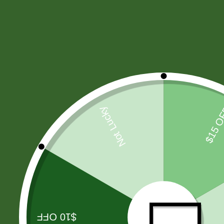
HARINAS - LEVADURA -SAL
(11)
CIGARROS
(37)
PAÑALES
(7)