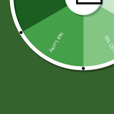
PAPAS FRITAS-MANI-SNACKS
(44
MOSTAZA-SALSA DE SOYA-AJI
(6
CHOCOLATES
(33)