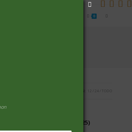
Alternar
Inicio
Carrito
Finalizar compra
0
búsqueda
de
la
VISUALIZACIÓN:
12
24
TODO
web
pon
ARROZ Y CEREALES
(25)