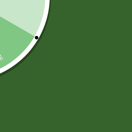
TARJETAS PREPAGO
(6)
)
)
ARTICULOS DE ASEO Y LIMPIEZA
(83)
DESODORANTES AMBIENTAL
(12)