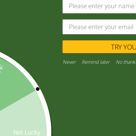
ABARROTES
(229)
TRY YO
Never
Remind later
No thank
CONFITES
(16)
AGUA MINERAL
(26)