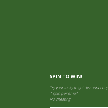
Mi cuenta
Información General
TIENDA ON LINE
Aquí es donde puedes ver los productos en esta tienda.
SPIN TO WIN!
Try your lucky to get discount cou
1 spin per email
No cheating
LICORES
(138)