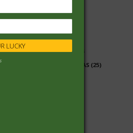
VINOS
(68)
UR LUCKY
s
LIBRERIA-PILAS-BATERIAS
(25)
PANADERIA
(19)