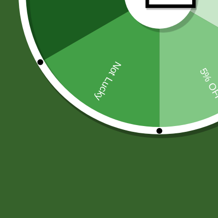
PAPAS FRITAS-MANI-SNACKS
(44
MOSTAZA-SALSA DE SOYA-AJI
(6
CHOCOLATES
(33)