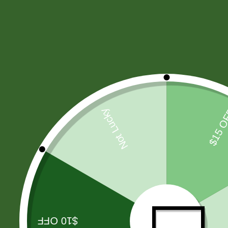
HARINAS - LEVADURA -SAL
(11)
CIGARROS
(37)
PAÑALES
(7)