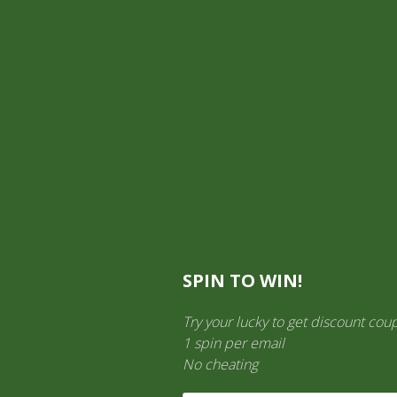
Mi cuenta
Información General
TIENDA ON LINE
Aquí es donde puedes ver los productos en esta tienda.
SPIN TO WIN!
Try your lucky to get discount cou
1 spin per email
No cheating
LICORES
(138)