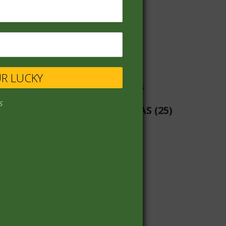
VINOS
(68)
UR LUCKY
s
LIBRERIA-PILAS-BATERIAS
(25)
PANADERIA
(19)