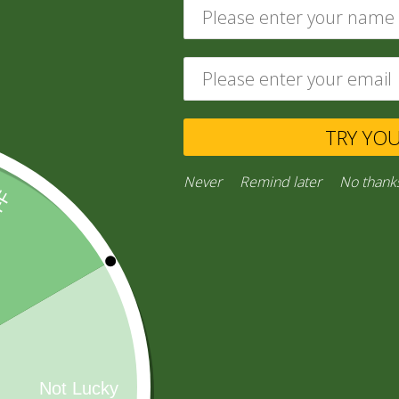
ABARROTES
(229)
TRY YO
Never
Remind later
No thank
CONFITES
(16)
AGUA MINERAL
(26)