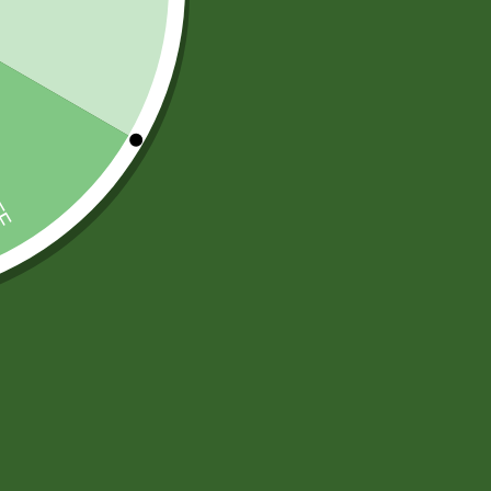
TARJETAS PREPAGO
(6)
)
)
ARTICULOS DE ASEO Y LIMPIEZA
(83)
DESODORANTES AMBIENTAL
(12)