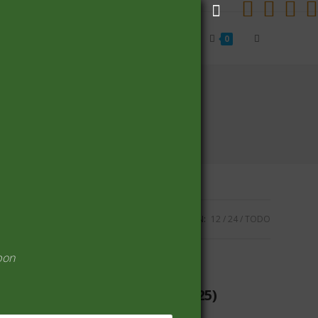
Alternar
Inicio
Carrito
Finalizar compra
0
búsqueda
de
la
VISUALIZACIÓN:
12
24
TODO
web
pon
ARROZ Y CEREALES
(25)