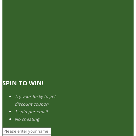
SPIN TO WIN!
Try your lucky to get
discount coupon
1 spin per email
No cheating