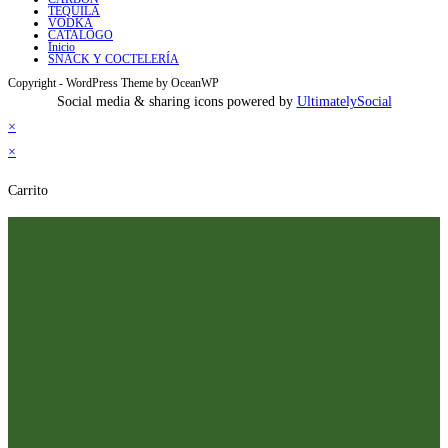
TEQUILA
VODKA
CATALOGO
Inicio
SNACK Y COCTELERÍA
Copyright - WordPress Theme by OceanWP
Social media & sharing icons powered by
UltimatelySocial
×
×
Carrito