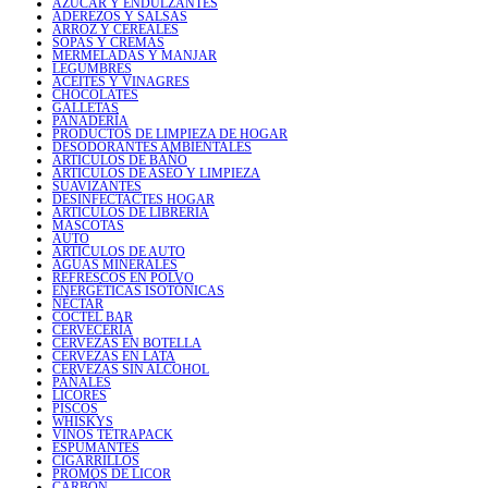
AZÚCAR Y ENDULZANTES
ADEREZOS Y SALSAS
ARROZ Y CEREALES
SOPAS Y CREMAS
MERMELADAS Y MANJAR
LEGUMBRES
ACEITES Y VINAGRES
CHOCOLATES
GALLETAS
PANADERÍA
PRODUCTOS DE LIMPIEZA DE HOGAR
DESODORANTES AMBIENTALES
ARTICULOS DE BAÑO
ARTICULOS DE ASEO Y LIMPIEZA
SUAVIZANTES
DESINFECTACTES HOGAR
ARTICULOS DE LIBRERIA
MASCOTAS
AUTO
ARTICULOS DE AUTO
AGUAS MINERALES
REFRESCOS EN POLVO
ENERGÉTICAS ISOTÓNICAS
NÉCTAR
COCTEL BAR
CERVECERÍA
CERVEZAS EN BOTELLA
CERVEZAS EN LATA
CERVEZAS SIN ALCOHOL
PAÑALES
LICORES
PISCOS
WHISKYS
VINOS TETRAPACK
ESPUMANTES
CIGARRILLOS
PROMOS DE LICOR
CARBÓN