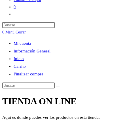
0
Alternar
búsqueda
Press
de
Escape
0
Menú
Cerrar
la
to
web
Mi cuenta
close
Información General
the
Inicio
search
Carrito
panel.
Finalizar compra
Buscar
en
TIENDA ON LINE
esta
web
Aquí es donde puedes ver los productos en esta tienda.