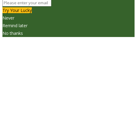
Try Your Lucky
Never
Remind later
No thanks