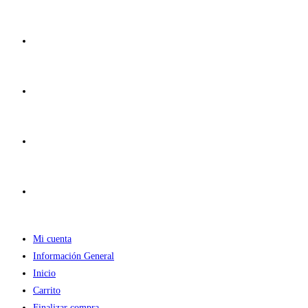
Ir
al
contenido
Mi cuenta
Información General
Inicio
Carrito
Finalizar compra