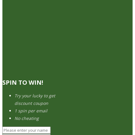
SPIN TO WIN!
Try your lucky to get
discount coupon
1 spin per email
No cheating