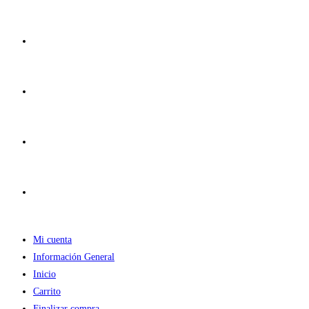
Ir
al
contenido
Mi cuenta
Información General
Inicio
Carrito
Finalizar compra