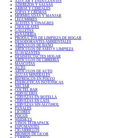
AZÚCAR Y ENDULZANTES
ADEREZOS Y SALSAS
ARROZ Y CEREALES
SOPAS Y CREMAS
MERMELADAS Y MANJAR
LEGUMBRES
ACEITES Y VINAGRES
CHOCOLATES
GALLETAS
PANADERÍA
PRODUCTOS DE LIMPIEZA DE HOGAR
DESODORANTES AMBIENTALES
ARTICULOS DE BAÑO
ARTICULOS DE ASEO Y LIMPIEZA
SUAVIZANTES
DESINFECTACTES HOGAR
ARTICULOS DE LIBRERIA
MASCOTAS
AUTO
ARTICULOS DE AUTO
AGUAS MINERALES
REFRESCOS EN POLVO
ENERGÉTICAS ISOTÓNICAS
NÉCTAR
COCTEL BAR
CERVECERÍA
CERVEZAS EN BOTELLA
CERVEZAS EN LATA
CERVEZAS SIN ALCOHOL
PAÑALES
LICORES
PISCOS
WHISKYS
VINOS TETRAPACK
ESPUMANTES
CIGARRILLOS
PROMOS DE LICOR
CARBÓN