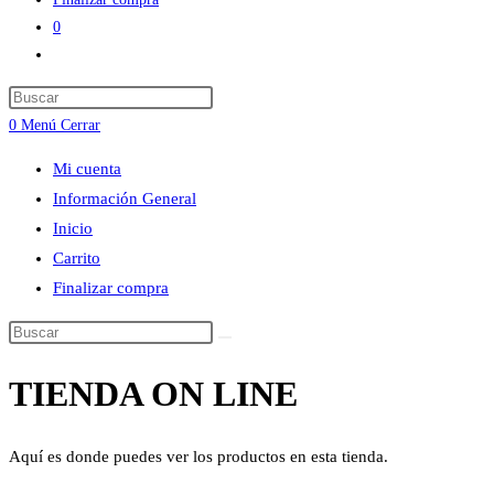
0
Alternar
búsqueda
Press
de
Escape
0
Menú
Cerrar
la
to
web
Mi cuenta
close
Información General
the
Inicio
search
Carrito
panel.
Finalizar compra
Buscar
en
TIENDA ON LINE
esta
web
Aquí es donde puedes ver los productos en esta tienda.