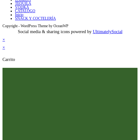
TEQUILA
VODKA
CATALOGO
Inicio
SNACK Y COCTELERÍA
Copyright - WordPress Theme by OceanWP
Social media & sharing icons powered by
UltimatelySocial
×
×
Carrito