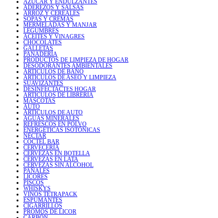
AZÚCAR Y ENDULZANTES
ADEREZOS Y SALSAS
ARROZ Y CEREALES
SOPAS Y CREMAS
MERMELADAS Y MANJAR
LEGUMBRES
ACEITES Y VINAGRES
CHOCOLATES
GALLETAS
PANADERÍA
PRODUCTOS DE LIMPIEZA DE HOGAR
DESODORANTES AMBIENTALES
ARTICULOS DE BAÑO
ARTICULOS DE ASEO Y LIMPIEZA
SUAVIZANTES
DESINFECTACTES HOGAR
ARTICULOS DE LIBRERIA
MASCOTAS
AUTO
ARTICULOS DE AUTO
AGUAS MINERALES
REFRESCOS EN POLVO
ENERGÉTICAS ISOTÓNICAS
NÉCTAR
COCTEL BAR
CERVECERÍA
CERVEZAS EN BOTELLA
CERVEZAS EN LATA
CERVEZAS SIN ALCOHOL
PAÑALES
LICORES
PISCOS
WHISKYS
VINOS TETRAPACK
ESPUMANTES
CIGARRILLOS
PROMOS DE LICOR
CARBÓN