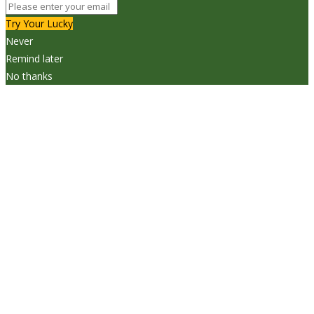
Try Your Lucky
Never
Remind later
No thanks