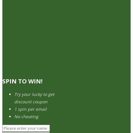
SPIN TO WIN!
Try your lucky to get
discount coupon
1 spin per email
No cheating