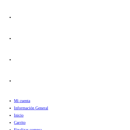
Ir
al
contenido
Mi cuenta
Información General
Inicio
Carrito
Finalizar compra