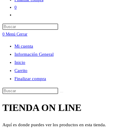
0
Alternar
búsqueda
Press
de
Escape
0
Menú
Cerrar
la
to
web
Mi cuenta
close
Información General
the
Inicio
search
Carrito
panel.
Finalizar compra
Buscar
en
TIENDA ON LINE
esta
web
Aquí es donde puedes ver los productos en esta tienda.