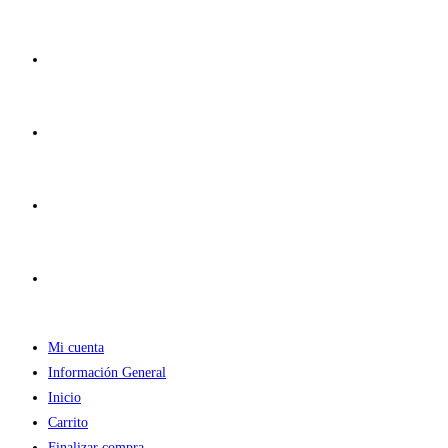
Ir
al
contenido
Mi cuenta
Información General
Inicio
Carrito
Finalizar compra