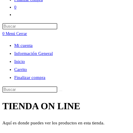
0
Alternar
búsqueda
Press
de
Escape
0
Menú
Cerrar
la
to
web
Mi cuenta
close
Información General
the
Inicio
search
Carrito
panel.
Finalizar compra
Buscar
en
TIENDA ON LINE
esta
web
Aquí es donde puedes ver los productos en esta tienda.