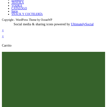
TEQUILA
VODKA
CATALOGO
Inicio
SNACK Y COCTELERÍA
Copyright - WordPress Theme by OceanWP
Social media & sharing icons powered by
UltimatelySocial
×
×
Carrito