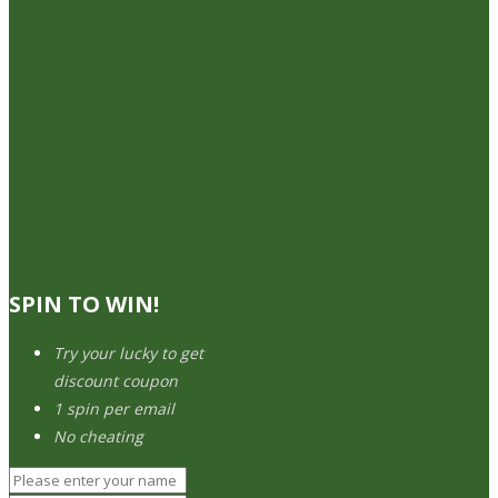
SPIN TO WIN!
Try your lucky to get
discount coupon
1 spin per email
No cheating