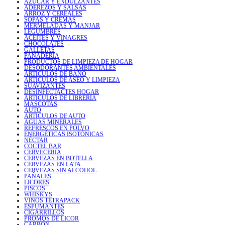
AZÚCAR Y ENDULZANTES
ADEREZOS Y SALSAS
ARROZ Y CEREALES
SOPAS Y CREMAS
MERMELADAS Y MANJAR
LEGUMBRES
ACEITES Y VINAGRES
CHOCOLATES
GALLETAS
PANADERÍA
PRODUCTOS DE LIMPIEZA DE HOGAR
DESODORANTES AMBIENTALES
ARTICULOS DE BAÑO
ARTICULOS DE ASEO Y LIMPIEZA
SUAVIZANTES
DESINFECTACTES HOGAR
ARTICULOS DE LIBRERIA
MASCOTAS
AUTO
ARTICULOS DE AUTO
AGUAS MINERALES
REFRESCOS EN POLVO
ENERGÉTICAS ISOTÓNICAS
NÉCTAR
COCTEL BAR
CERVECERÍA
CERVEZAS EN BOTELLA
CERVEZAS EN LATA
CERVEZAS SIN ALCOHOL
PAÑALES
LICORES
PISCOS
WHISKYS
VINOS TETRAPACK
ESPUMANTES
CIGARRILLOS
PROMOS DE LICOR
CARBÓN