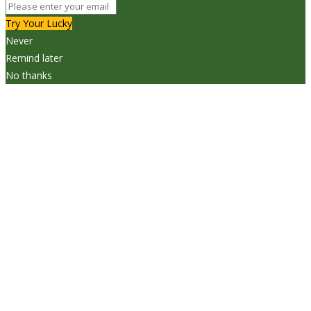
Try Your Lucky
Never
Remind later
No thanks