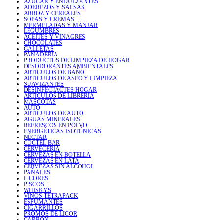
AZÚCAR Y ENDULZANTES
ADEREZOS Y SALSAS
ARROZ Y CEREALES
SOPAS Y CREMAS
MERMELADAS Y MANJAR
LEGUMBRES
ACEITES Y VINAGRES
CHOCOLATES
GALLETAS
PANADERÍA
PRODUCTOS DE LIMPIEZA DE HOGAR
DESODORANTES AMBIENTALES
ARTICULOS DE BAÑO
ARTICULOS DE ASEO Y LIMPIEZA
SUAVIZANTES
DESINFECTACTES HOGAR
ARTICULOS DE LIBRERIA
MASCOTAS
AUTO
ARTICULOS DE AUTO
AGUAS MINERALES
REFRESCOS EN POLVO
ENERGÉTICAS ISOTÓNICAS
NÉCTAR
COCTEL BAR
CERVECERÍA
CERVEZAS EN BOTELLA
CERVEZAS EN LATA
CERVEZAS SIN ALCOHOL
PAÑALES
LICORES
PISCOS
WHISKYS
VINOS TETRAPACK
ESPUMANTES
CIGARRILLOS
PROMOS DE LICOR
CARBÓN