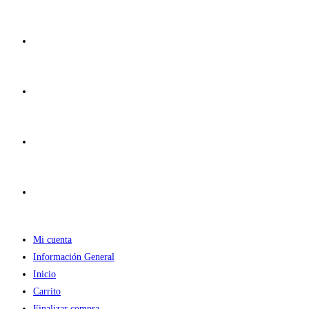
Ir
al
contenido
Mi cuenta
Información General
Inicio
Carrito
Finalizar compra