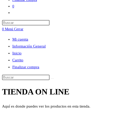
0
Alternar
búsqueda
Press
de
Escape
0
Menú
Cerrar
la
to
web
Mi cuenta
close
Información General
the
Inicio
search
Carrito
panel.
Finalizar compra
Buscar
en
TIENDA ON LINE
esta
web
Aquí es donde puedes ver los productos en esta tienda.