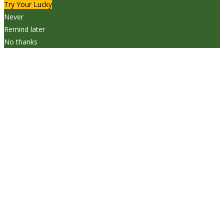
Try Your Lucky
Never
Remind later
No thanks