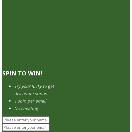
SPIN TO WIN!
Try your lucky to get
discount coupon
1 spin per email
No cheating