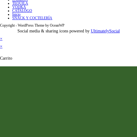
TEQUILA
VODKA
CATALOGO
Inicio
SNACK Y COCTELERÍA
Copyright - WordPress Theme by OceanWP
Social media & sharing icons powered by
UltimatelySocial
×
×
Carrito