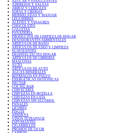
AZÚCAR Y ENDULZANTES
ADEREZOS Y SALSAS
ARROZ Y CEREALES
SOPAS Y CREMAS
MERMELADAS Y MANJAR
LEGUMBRES
ACEITES Y VINAGRES
CHOCOLATES
GALLETAS
PANADERÍA
PRODUCTOS DE LIMPIEZA DE HOGAR
DESODORANTES AMBIENTALES
ARTICULOS DE BAÑO
ARTICULOS DE ASEO Y LIMPIEZA
SUAVIZANTES
DESINFECTACTES HOGAR
ARTICULOS DE LIBRERIA
MASCOTAS
AUTO
ARTICULOS DE AUTO
AGUAS MINERALES
REFRESCOS EN POLVO
ENERGÉTICAS ISOTÓNICAS
NÉCTAR
COCTEL BAR
CERVECERÍA
CERVEZAS EN BOTELLA
CERVEZAS EN LATA
CERVEZAS SIN ALCOHOL
PAÑALES
LICORES
PISCOS
WHISKYS
VINOS TETRAPACK
ESPUMANTES
CIGARRILLOS
PROMOS DE LICOR
CARBÓN