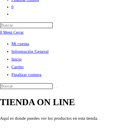
0
Alternar
búsqueda
Press
de
Escape
0
Menú
Cerrar
la
to
web
Mi cuenta
close
Información General
the
Inicio
search
Carrito
panel.
Finalizar compra
Buscar
en
TIENDA ON LINE
esta
web
Aquí es donde puedes ver los productos en esta tienda.