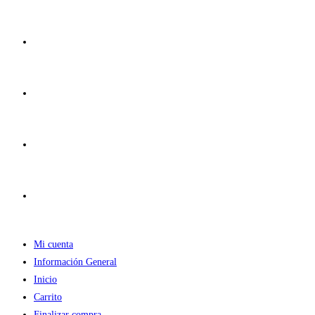
Ir
al
contenido
Mi cuenta
Información General
Inicio
Carrito
Finalizar compra