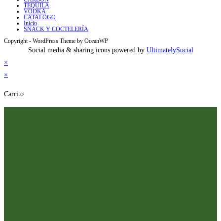
TEQUILA
VODKA
CATALOGO
Inicio
SNACK Y COCTELERÍA
Copyright - WordPress Theme by OceanWP
Social media & sharing icons powered by
UltimatelySocial
×
×
Carrito