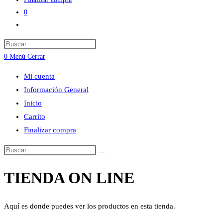
0
Alternar
búsqueda
Press
de
Escape
0
Menú
Cerrar
la
to
web
Mi cuenta
close
Información General
the
Inicio
search
Carrito
panel.
Finalizar compra
Buscar
en
TIENDA ON LINE
esta
web
Aquí es donde puedes ver los productos en esta tienda.