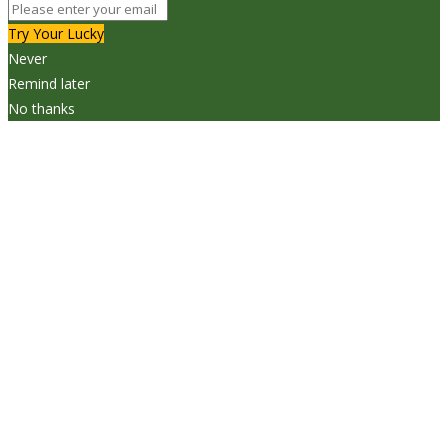
Try Your Lucky
Never
Remind later
No thanks