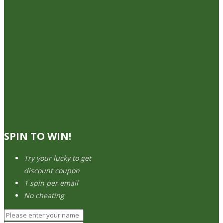
SPIN TO WIN!
Try your lucky to get
discount coupon
1 spin per email
No cheating