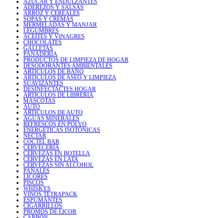
AZÚCAR Y ENDULZANTES
ADEREZOS Y SALSAS
ARROZ Y CEREALES
SOPAS Y CREMAS
MERMELADAS Y MANJAR
LEGUMBRES
ACEITES Y VINAGRES
CHOCOLATES
GALLETAS
PANADERÍA
PRODUCTOS DE LIMPIEZA DE HOGAR
DESODORANTES AMBIENTALES
ARTICULOS DE BAÑO
ARTICULOS DE ASEO Y LIMPIEZA
SUAVIZANTES
DESINFECTACTES HOGAR
ARTICULOS DE LIBRERIA
MASCOTAS
AUTO
ARTICULOS DE AUTO
AGUAS MINERALES
REFRESCOS EN POLVO
ENERGÉTICAS ISOTÓNICAS
NÉCTAR
COCTEL BAR
CERVECERÍA
CERVEZAS EN BOTELLA
CERVEZAS EN LATA
CERVEZAS SIN ALCOHOL
PAÑALES
LICORES
PISCOS
WHISKYS
VINOS TETRAPACK
ESPUMANTES
CIGARRILLOS
PROMOS DE LICOR
CARBÓN