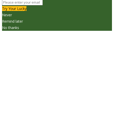
Try Your Lucky
Never
Remind later
No thanks