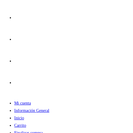
Ir
al
contenido
Mi cuenta
Información General
Inicio
Carrito
Finalizar compra