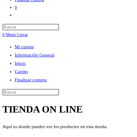
0
Alternar
búsqueda
Press
de
Escape
0
Menú
Cerrar
la
to
web
Mi cuenta
close
Información General
the
Inicio
search
Carrito
panel.
Finalizar compra
Buscar
en
TIENDA ON LINE
esta
web
Aquí es donde puedes ver los productos en esta tienda.