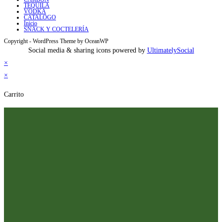
TEQUILA
VODKA
CATALOGO
Inicio
SNACK Y COCTELERÍA
Copyright - WordPress Theme by OceanWP
Social media & sharing icons powered by
UltimatelySocial
×
×
Carrito