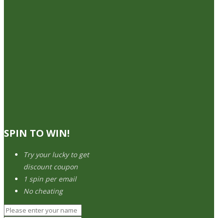
SPIN TO WIN!
Try your lucky to get
discount coupon
1 spin per email
No cheating