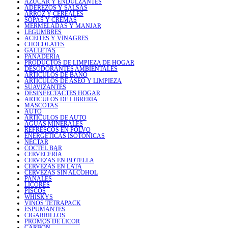
AZÚCAR Y ENDULZANTES
ADEREZOS Y SALSAS
ARROZ Y CEREALES
SOPAS Y CREMAS
MERMELADAS Y MANJAR
LEGUMBRES
ACEITES Y VINAGRES
CHOCOLATES
GALLETAS
PANADERÍA
PRODUCTOS DE LIMPIEZA DE HOGAR
DESODORANTES AMBIENTALES
ARTICULOS DE BAÑO
ARTICULOS DE ASEO Y LIMPIEZA
SUAVIZANTES
DESINFECTACTES HOGAR
ARTICULOS DE LIBRERIA
MASCOTAS
AUTO
ARTICULOS DE AUTO
AGUAS MINERALES
REFRESCOS EN POLVO
ENERGÉTICAS ISOTÓNICAS
NÉCTAR
COCTEL BAR
CERVECERÍA
CERVEZAS EN BOTELLA
CERVEZAS EN LATA
CERVEZAS SIN ALCOHOL
PAÑALES
LICORES
PISCOS
WHISKYS
VINOS TETRAPACK
ESPUMANTES
CIGARRILLOS
PROMOS DE LICOR
CARBÓN