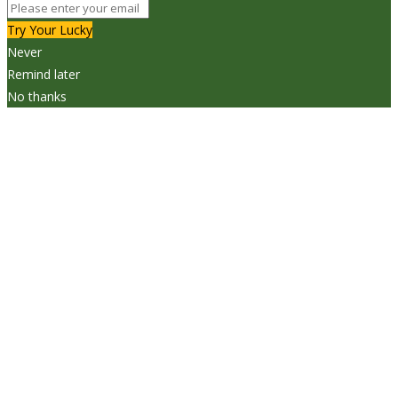
Try Your Lucky
Never
Remind later
No thanks