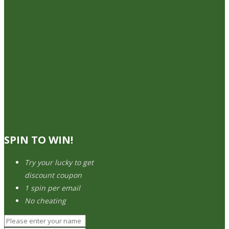
SPIN TO WIN!
Try your lucky to get
discount coupon
1 spin per email
No cheating