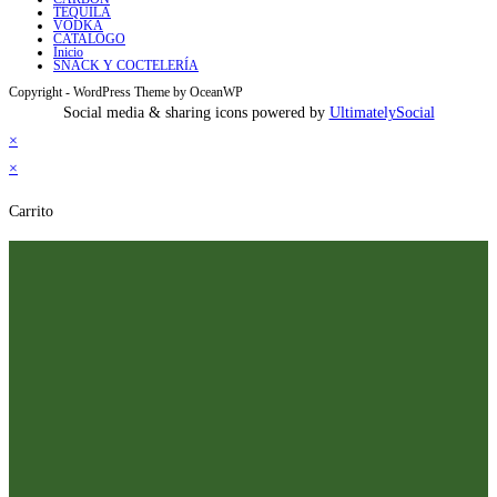
TEQUILA
VODKA
CATALOGO
Inicio
SNACK Y COCTELERÍA
Copyright - WordPress Theme by OceanWP
Social media & sharing icons powered by
UltimatelySocial
×
×
Carrito