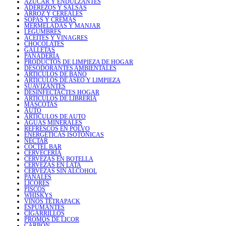
AZÚCAR Y ENDULZANTES
ADEREZOS Y SALSAS
ARROZ Y CEREALES
SOPAS Y CREMAS
MERMELADAS Y MANJAR
LEGUMBRES
ACEITES Y VINAGRES
CHOCOLATES
GALLETAS
PANADERÍA
PRODUCTOS DE LIMPIEZA DE HOGAR
DESODORANTES AMBIENTALES
ARTICULOS DE BAÑO
ARTICULOS DE ASEO Y LIMPIEZA
SUAVIZANTES
DESINFECTACTES HOGAR
ARTICULOS DE LIBRERIA
MASCOTAS
AUTO
ARTICULOS DE AUTO
AGUAS MINERALES
REFRESCOS EN POLVO
ENERGÉTICAS ISOTÓNICAS
NÉCTAR
COCTEL BAR
CERVECERÍA
CERVEZAS EN BOTELLA
CERVEZAS EN LATA
CERVEZAS SIN ALCOHOL
PAÑALES
LICORES
PISCOS
WHISKYS
VINOS TETRAPACK
ESPUMANTES
CIGARRILLOS
PROMOS DE LICOR
CARBÓN