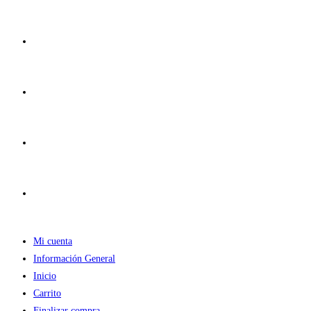
Ir
al
contenido
Mi cuenta
Información General
Inicio
Carrito
Finalizar compra