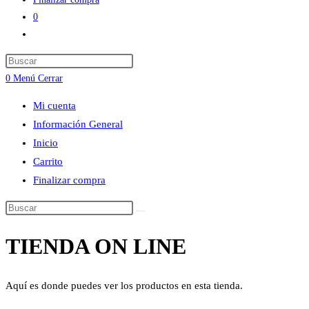
0
Alternar
búsqueda
Press
de
Escape
0
Menú
Cerrar
la
to
web
Mi cuenta
close
Información General
the
Inicio
search
Carrito
panel.
Finalizar compra
Buscar
en
TIENDA ON LINE
esta
web
Aquí es donde puedes ver los productos en esta tienda.