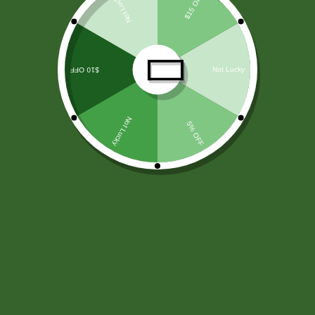
LICORES
(138)
ARROZ Y CEREALES
(25)
HARINAS - LEVADURA -SAL
(11)